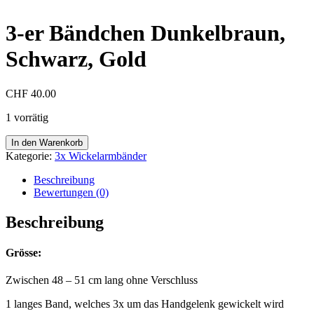
3-er Bändchen Dunkelbraun,
Schwarz, Gold
CHF
40.00
1 vorrätig
3-
In den Warenkorb
er
Kategorie:
3x Wickelarmbänder
Bändchen
Dunkelbraun,
Beschreibung
Schwarz,
Bewertungen (0)
Gold
Menge
Beschreibung
Grösse:
Zwischen 48 – 51 cm lang ohne Verschluss
1 langes Band, welches 3x um das Handgelenk gewickelt wird