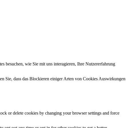
s besuchen, wie Sie mit uns interagieren, Ihre Nutzererfahrung
hten Sie, dass das Blockieren einiger Arten von Cookies Auswirkungen
block or delete cookies by changing your browser settings and force
o opt out any time or opt in for other cookies to get a better