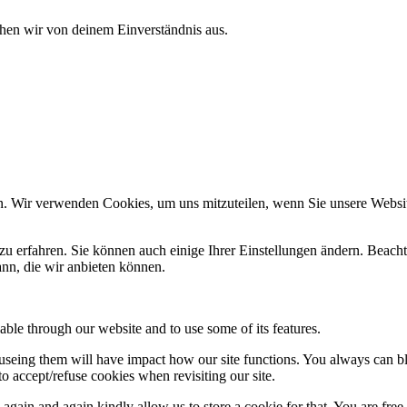
ehen wir von deinem Einverständnis aus.
n. Wir verwenden Cookies, um uns mitzuteilen, wenn Sie unsere Website
zu erfahren. Sie können auch einige Ihrer Einstellungen ändern. Beac
ann, die wir anbieten können.
able through our website and to use some of its features.
refuseing them will have impact how our site functions. You always can 
o accept/refuse cookies when revisiting our site.
gain and again kindly allow us to store a cookie for that. You are free t