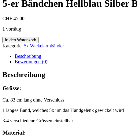
5-er Bändchen Hellblau Silber 
CHF
45.00
1 vorrätig
5-
In den Warenkorb
er
Kategorie:
5x Wickelarmbänder
Bändchen
Hellblau
Beschreibung
Silber
Bewertungen (0)
Braun
Menge
Beschreibung
Grösse:
Ca. 83 cm lang ohne Verschluss
1 langes Band, welches 5x um das Handgelenk gewickelt wird
3-4 verschiedene Grössen einstellbar
Material: