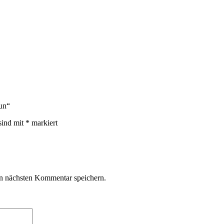
aun“
sind mit
*
markiert
n nächsten Kommentar speichern.