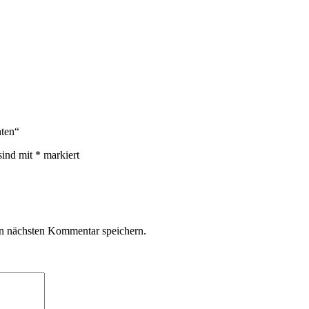
hten“
sind mit
*
markiert
n nächsten Kommentar speichern.