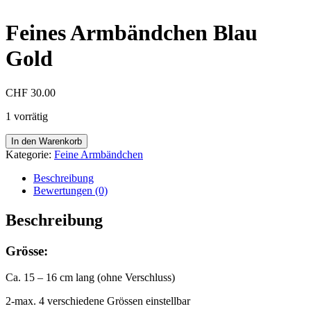
Feines Armbändchen Blau
Gold
CHF
30.00
1 vorrätig
Feines
In den Warenkorb
Armbändchen
Kategorie:
Feine Armbändchen
Blau
Gold
Beschreibung
Menge
Bewertungen (0)
Beschreibung
Grösse:
Ca. 15 – 16 cm lang (ohne Verschluss)
2-max. 4 verschiedene Grössen einstellbar