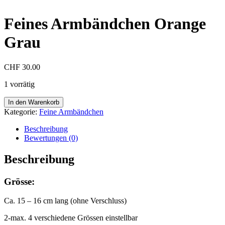
Feines Armbändchen Orange
Grau
CHF
30.00
1 vorrätig
Feines
In den Warenkorb
Armbändchen
Kategorie:
Feine Armbändchen
Orange
Grau
Beschreibung
Menge
Bewertungen (0)
Beschreibung
Grösse:
Ca. 15 – 16 cm lang (ohne Verschluss)
2-max. 4 verschiedene Grössen einstellbar