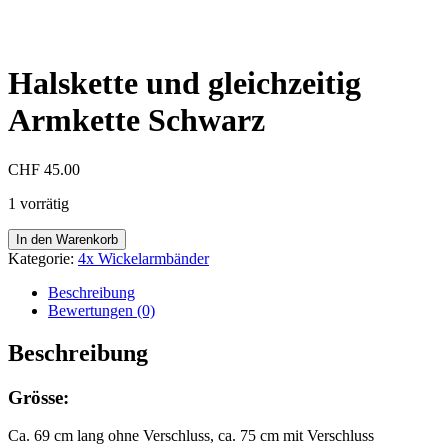
Halskette und gleichzeitig
Armkette Schwarz
CHF
45.00
1 vorrätig
Halskette
In den Warenkorb
und
Kategorie:
4x Wickelarmbänder
gleichzeitig
Armkette
Beschreibung
Schwarz
Bewertungen (0)
Menge
Beschreibung
Grösse:
Ca. 69 cm lang ohne Verschluss, ca. 75 cm mit Verschluss