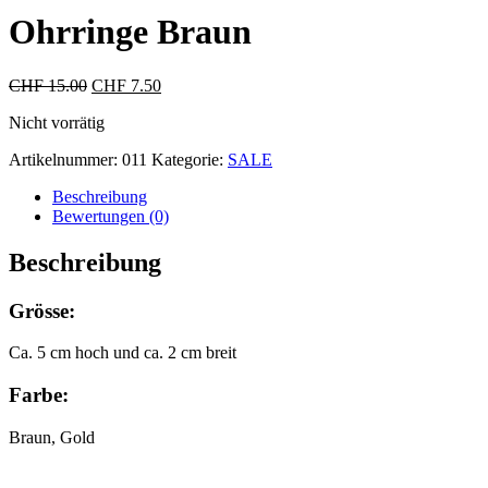
Ohrringe Braun
Ursprünglicher
Aktueller
CHF
15.00
CHF
7.50
Preis
Preis
Nicht vorrätig
war:
ist:
CHF 15.00
CHF 7.50.
Artikelnummer:
011
Kategorie:
SALE
Beschreibung
Bewertungen (0)
Beschreibung
Grösse:
Ca. 5 cm hoch und ca. 2 cm breit
Farbe:
Braun, Gold