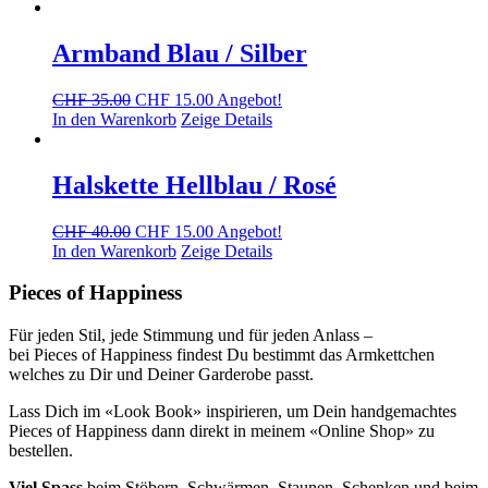
war:
ist:
CHF 35.00
CHF 15.00.
Armband Blau / Silber
Ursprünglicher
Aktueller
CHF
35.00
CHF
15.00
Angebot!
Preis
Preis
In den Warenkorb
Zeige Details
war:
ist:
CHF 35.00
CHF 15.00.
Halskette Hellblau / Rosé
Ursprünglicher
Aktueller
CHF
40.00
CHF
15.00
Angebot!
Preis
Preis
In den Warenkorb
Zeige Details
war:
ist:
CHF 40.00
CHF 15.00.
Pieces of Happiness
Für jeden Stil, jede Stimmung und für jeden Anlass –
bei Pieces of Happiness findest Du bestimmt das Armkettchen
welches zu Dir und Deiner Garderobe passt.
Lass Dich im «Look Book» inspirieren, um Dein handgemachtes
Pieces of Happiness dann direkt in meinem «Online Shop» zu
bestellen.
Viel Spass
beim Stöbern, Schwärmen, Staunen, Schenken und beim