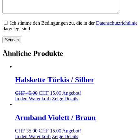
Ich stimme den Bedingungen zu, die in der
Datenschutzrichtlinie
dargelegt sind
Ähnliche Produkte
Halskette Türkis / Silber
Ursprünglicher
Aktueller
CHF
40.00
CHF
15.00
Angebot!
Preis
Preis
In den Warenkorb
Zeige Details
war:
ist:
CHF 40.00
CHF 15.00.
Armband Violett / Braun
Ursprünglicher
Aktueller
CHF
35.00
CHF
15.00
Angebot!
Preis
Preis
In den Warenkorb
Zeige Details